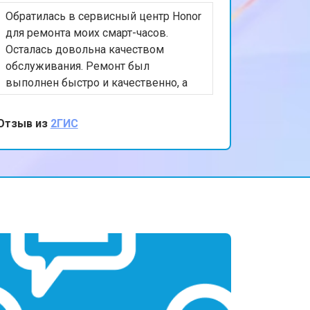
Обратилась в сервисный центр Honor
т 2200 ₽
Заказать
для ремонта моих смарт-часов.
Осталась довольна качеством
обслуживания. Ремонт был
т 3500 ₽
Заказать
выполнен быстро и качественно, а
персонал был очень вежлив и
отзывчив. Спасибо за вашу помощь и
Отзыв из
2ГИС
т 2200 ₽
Заказать
внимание к клиентам!
т 1700 ₽
Заказать
т 2600 ₽
Заказать
т 2600 ₽
Заказать