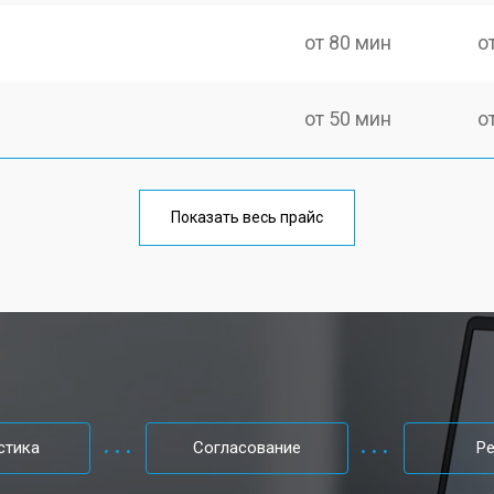
от 80 мин
о
от 50 мин
о
от 100 мин
о
Показать весь прайс
от 60 мин
о
от 80 мин
о
от 40 мин
о
стика
Согласование
Р