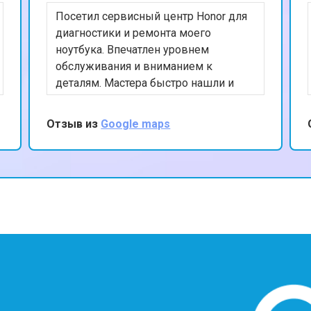
Посетил сервисный центр Honor для
от 70 мин
о
диагностики и ремонта моего
ноутбука. Впечатлен уровнем
обслуживания и вниманием к
от 70 мин
о
деталям. Мастера быстро нашли и
устранили проблему, а также
предоставили полезные советы по
Отзыв из
Google maps
от 70 мин
о
уходу за устройством. Ценю ваш
профессионализм и рекомендую
данный сервис.
от 50 мин
о
от 80 мин
о
от 60 мин
о
?