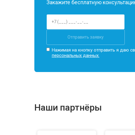
Закажите бесплатную консультацию
Замена оперативной памяти
Прошивка BIOS ноутбука Honor
Отправить заявку
Замена северного моста
Нажимая на кнопку отправить я даю св
персональных данных.
Ремонт петель ноутбука Honor
Наши партнёры