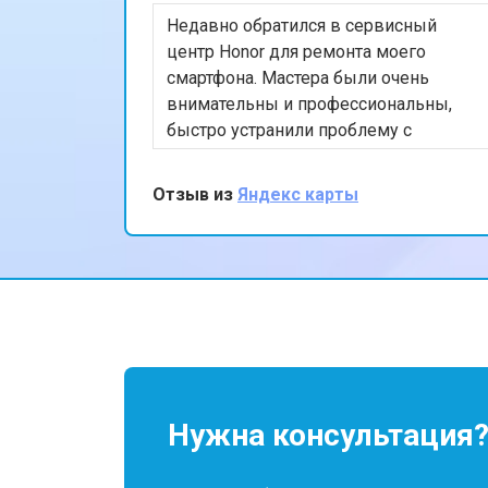
Недавно обратился в сервисный
Замена Wi-Fi ноутбука Honor
центр Honor для ремонта моего
смартфона. Мастера были очень
внимательны и профессиональны,
Ремонт цепи питания
быстро устранили проблему с
экраном. Я впечатлён качеством
обслуживания и скоростью
Отзыв из
Яндекс карты
Замена USB порта
выполнения работы. Мой телефон
теперь работает безупречно. Спасибо
за отличную работу!
Замена звуковой карты
Замена кулера ноутбука Honor
Замена микрофона
Нужна консультация