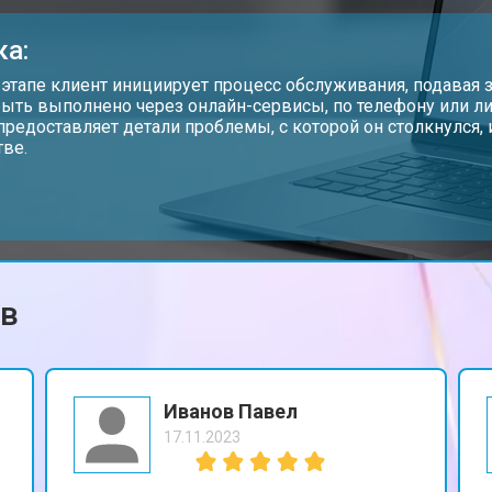
от 80 мин
о
ка:
от 60 мин
о
 этапе клиент инициирует процесс обслуживания, подавая з
ыть выполнено через онлайн-сервисы, по телефону или ли
предоставляет детали проблемы, с которой он столкнулся
тве.
от 110 мин
о
от 50 мин
о
ов
от 90 мин
о
от 80 мин
о
Иванов Павел
17.11.2023
от 50 мин
о