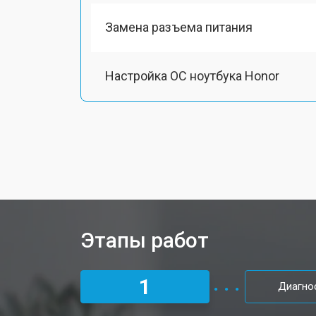
Замена разъема питания
Настройка ОС ноутбука Honor
Ремонт южного моста
Замена шлейфа ноутбука Honor
Ремонт вебкамеры
Этапы работ
Установка драйверов Windows
1
Диагно