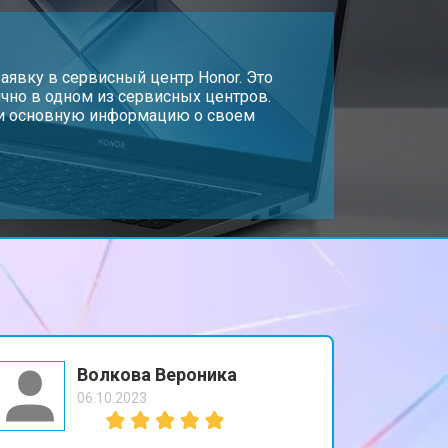
т 2300 ₽
Заказать
т 3300 ₽
аявку в сервисный центр Honor. Это
Заказать
чно в одном из сервисных центров.
, и основную информацию о своем
т 3800 ₽
Заказать
т 1500 ₽
Заказать
т 2900 ₽
Заказать
т 2300 ₽
Заказать
Волкова Вероника
06.10.2023
т 2300 ₽
Заказать