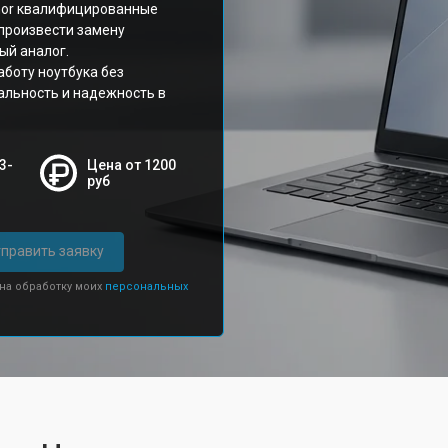
nor квалифицированные
 произвести замену
ый аналог.
боту ноутбука без
альность и надежность в
3-
Цена от 1200
руб
править заявку
 на обработку моих
персональных