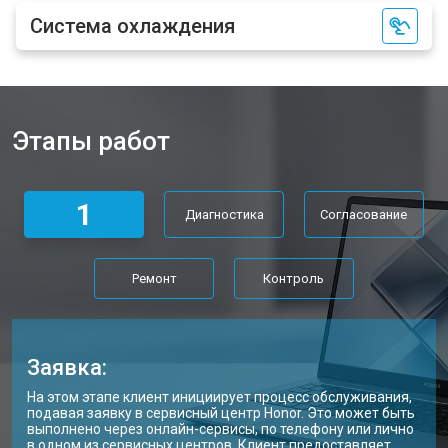
Ремонт петель ноутбука Honor
от 3990 ₽
Заказать
Система охлаждения
Этапы работ
1
Диагностика
Согласование
Ремонт
Контроль
Заявка:
На этом этапе клиент инициирует процесс обслуживания,
подавая заявку в сервисный центр Honor. Это может быть
выполнено через онлайн-сервисы, по телефону или лично
в одном из сервисных центров. Клиент предоставляет